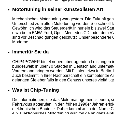
Motortuning in seiner kunstvollsten Art
Mechanisches Motortuning war gestern. Die Zukunft gehö
Unterschied zum alten Motortuning werden Sie schnell fe
Gewöhnlich wird das Steuergerät in nur ein bis zwei Stu
etwa beim BMW, Ford, Opel, Mercedes CDI oder dem VW T
sind vor Beschädigungen geschützt. Unser besonderer Cl
Moderne.
Immerfür Sie da
CHIP4POWER bietet neben überragenden Leistungen im Be
bundesweit: In über 70 Städten in Deutschland unterhalte
Vordermann bringen werden. Mit Filialen etwa in Berlin,
auch bestimmt in Ihrer Nachbarschaft ein kompetenter Ans
gelangen Sie ebenfalls in den Genuss unseres vielfälti
Was ist Chip-Tuning
Die Informationen, die das Motormanagement steuern, si
Fahrzyklus abgerufen. In den frühen 1990er Jahren erfo
elektronischen Bauteile. Daher kommt auch der Name Ch
ein. Elektronisches Motortuning war von da an ganz ei