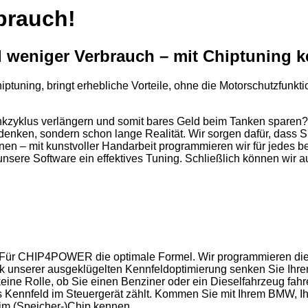
brauch!
 weniger Verbrauch – mit Chiptuning k
iptuning, bringt erhebliche Vorteile, ohne die Motorschutzfunk
nkzyklus verlängern und somit bares Geld beim Tanken sparen?
n, sondern schon lange Realität. Wir sorgen dafür, dass Sie 
en – mit kunstvoller Handarbeit programmieren wir für jedes be
sere Software ein effektives Tuning. Schließlich können wir au
 Für CHIP4POWER die optimale Formel. Wir programmieren die S
nk unserer ausgeklügelten Kennfeldoptimierung senken Sie Ihre
 keine Rolle, ob Sie einen Benziner oder ein Dieselfahrzeug f
as Kennfeld im Steuergerät zählt. Kommen Sie mit Ihrem BMW, 
im (Speicher-)Chip kennen.