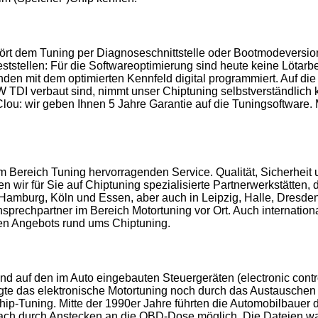
rt dem Tuning per Diagnoseschnittstelle oder Bootmodeversion
ststellen: Für die Softwareoptimierung sind heute keine Lötarbe
nden mit dem optimierten Kennfeld digital programmiert. Auf di
DI verbaut sind, nimmt unser Chiptuning selbstverständlich ke
ou: wir geben Ihnen 5 Jahre Garantie auf die Tuningsoftware. M
reich Tuning hervorragenden Service. Qualität, Sicherheit un
n wir für Sie auf Chiptuning spezialisierte Partnerwerkstätten, 
 Hamburg, Köln und Essen, aber auch in Leipzig, Halle, Dresden
prechpartner im Bereich Motortuning vor Ort. Auch international 
gen Angebots rund ums Chiptuning.
nd auf den im Auto eingebauten Steuergeräten (electronic contr
lgte das elektronische Motortuning noch durch das Austauschen 
ip-Tuning. Mitte der 1990er Jahre führten die Automobilbaue
nfach durch Anstecken an die OBD-Dose möglich. Die Dateien 