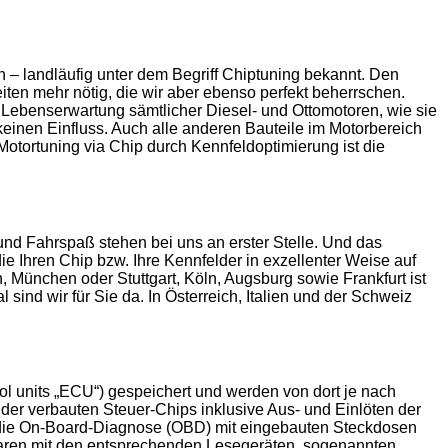
 – landläufig unter dem Begriff Chiptuning bekannt. Den
iten mehr nötig, die wir aber ebenso perfekt beherrschen.
e Lebenserwartung sämtlicher Diesel- und Ottomotoren, wie sie
inen Einfluss. Auch alle anderen Bauteile im Motorbereich
otortuning via Chip durch Kennfeldoptimierung ist die
d Fahrspaß stehen bei uns an erster Stelle. Und das
die Ihren Chip bzw. Ihre Kennfelder in exzellenter Weise auf
, München oder Stuttgart, Köln, Augsburg sowie Frankfurt ist
sind wir für Sie da. In Österreich, Italien und der Schweiz
ol units „ECU“) gespeichert und werden von dort je nach
der verbauten Steuer-Chips inklusive Aus- und Einlöten der
r die On-Board-Diagnose (OBD) mit eingebauten Steckdosen
waren mit den entsprechenden Lesegeräten, sogenannten