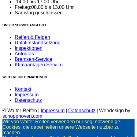
14.00 bis 17.00 Uhr
Freitag:
08.00 bis 13.00 Uhr
Samstag:
geschlossen
UNSER SERVICEANGEBOT
Reifen & Felgen
Unfallinstandsetzung
Inspektionen
Autoglas
Bremsen-Service
Klimaanlagen Service
WEITERE INFORMATIONEN
Kontakt
Impressum
Datenschutz
© Walter-Reifen |
Impressum
|
Datenschutz
| Webdesign by
schopphoven.com
Wir von Walter Reifen verwenden nur sog. notwendige
Cookies, die dabei helfen unsere Webseite nutzbar zu
machen.