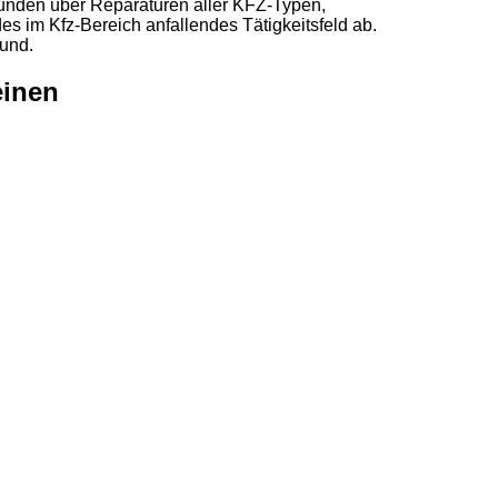
 Kunden über Reparaturen aller KFZ-Typen,
s im Kfz-Bereich anfallendes Tätigkeitsfeld ab.
rund.
einen